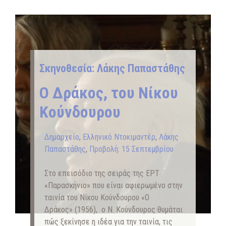
Σκηνοθεσία: Λάκης Παπαστάθης
Ο Δράκος, του Νίκου
Κούνδουρου
Δημαρχείο
,
Ελληνικό Ντοκιμαντέρ
,
Λάκης
Παπαστάθης
,
Προβολή: 15 Σεπτεμβρίου
Στο επεισόδιο της σειράς της ΕΡΤ
«Παρασκήνιο» που είναι αφιερωμένο στην
ταινία του Νίκου Κούνδουρου «Ο
Δράκος» (1956), ο Ν. Κούνδουρος θυμάται
πώς ξεκίνησε η ιδέα για την ταινία, τις