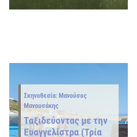
Σκηνοθεσία: Μανούσος
Μανουσάκης
Ταξιδεύοντας με την
Ευαγγελίστρα (Τρία