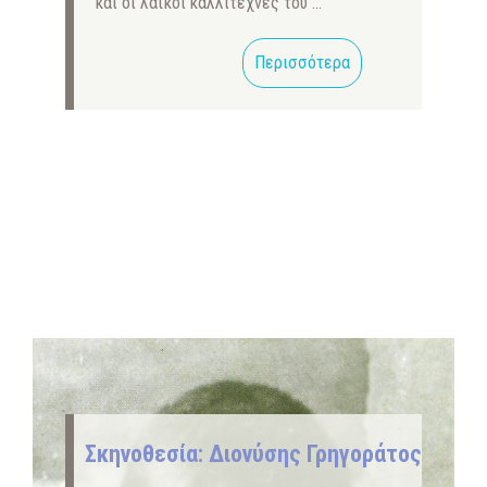
και οι λαϊκοί καλλιτέχνες του …
Περισσότερα
Σκηνοθεσία: Διονύσης Γρηγοράτος