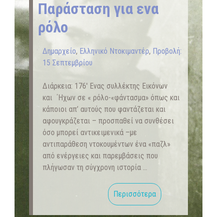
Παράσταση για ενα
ρόλο
Δημαρχείο
,
Ελληνικό Ντοκιμαντέρ
,
Προβολή:
15 Σεπτεμβρίου
Διάρκεια: 176′ Ενας συλλέκτης Εικόνων
και ΄Ηχων σε « ρόλο-«φάντασμα» όπως και
κάποιοι απ’ αυτούς που φαντάζεται και
αφουγκράζεται – προσπαθεί να συνθέσει
όσο μπορεί αντικειμενικά –με
αντιπαράθεση ντοκουμέντων ένα «παζλ»
από ενέργειες και παρεμβάσεις που
πλήγωσαν τη σύγχρονη ιστορία …
Περισσότερα