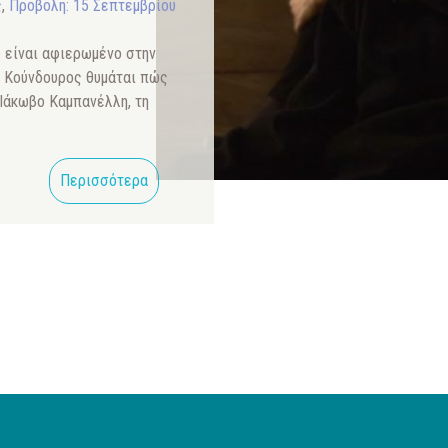
ς
,
Προβολή: 15 Σεπτεμβρίου
 είναι αφιερωμένο στην
. Κούνδουρος θυμάται πώς
ν Ιάκωβο Καμπανέλλη, τη
Περισσότερα