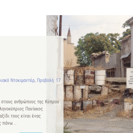
ιακό Ντοκιμαντέρ
,
Προβολή: 17
αι στους ανθρώπους της Κύπρου
λληνοκύπριος Πανίκκος
αξίδι τους είναι ένας
ς πάνω …