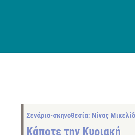
Σενάριο-σκηνοθεσία: Νίνος Μικελί
Κάποτε την Κυριακή