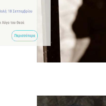
ολή: 18 Σεπτεμβρίου
 Λόγο του Θεού.
Περισσότερα