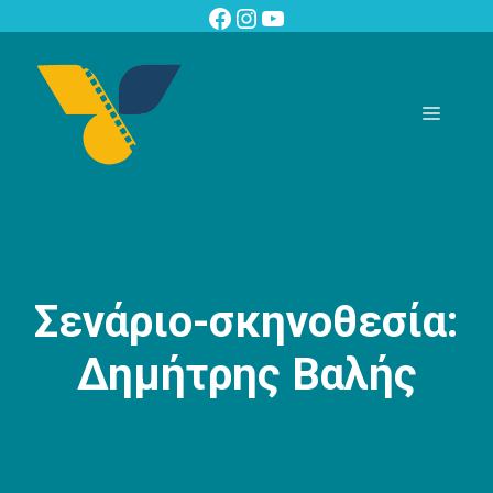
Μετάβαση
Facebook
Instagram
YouTube
σε
περιεχόμενο
Μενού
Σενάριο-σκηνοθεσία:
Δημήτρης Βαλής