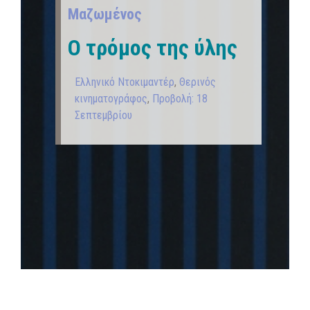
Μαζωμένος
Ο τρόμος της ύλης
Ελληνικό Ντοκιμαντέρ
,
Θερινός
κινηματογράφος
,
Προβολή: 18
Σεπτεμβρίου